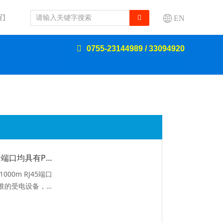
们
EN
0755-23144989 / 33094920
10个端口10/100/1000m RJ45端口 8个端口均具有Poe功能，支持3at/af标准
000m RJ45端口
可自动检测和识别符合IEEE 802.3at/af标准的受电设备，并通过网线向其供电
半双工流量控制