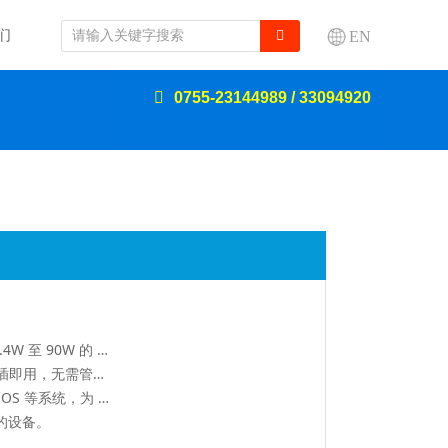
们
EN
0755-23144989 / 33094920
1. 支持IEEE802.3AF/AT/BT标准，支持 15.4W 至 90W 的 PoE 交换机和 PoE 供电器.
2. 多设备支持 &无需安装任何驱动程序即插即用，无需管理。可为小型 PC设备、交互式信息亭、智能显示器、摄像头和其他 USB-C 供电设备供电。
3. 支持 Windows、Android、鸿蒙 OS、iOS 等系统，为 USB-C 主机提供电源和数据传输。
协议的设备。
5. 【5V 至 20V 自适应输出】此适配器将自动检测并自动调整连接设备的输出电压和电流。 支持 5V/3A、9V/3A、12V/3A、15V/3A、20V/2.25A